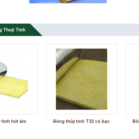
g Thuỷ Tinh
 tinh hút âm
Bông thủy tinh T32 có bạc
Bô