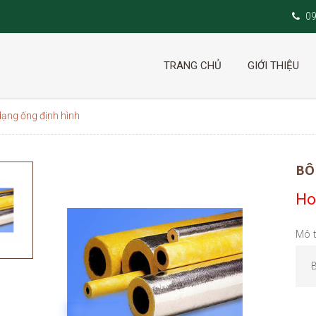
0
TRANG CHỦ
GIỚI THIỆU
dạng ống định hình
BÔ
Ho
Mô t
B