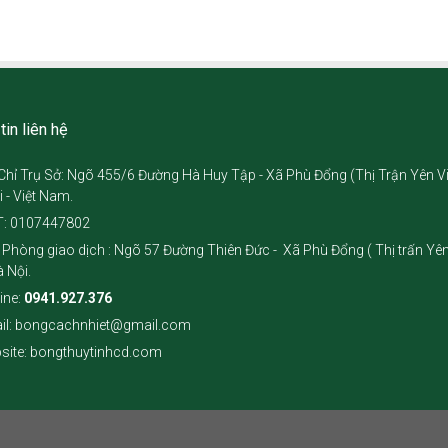
tin liên hệ
Chỉ Trụ Sở: Ngõ 455/6 Đường Hà Huy Tập - Xã Phù Đổng (Thị Trận Yên Vi
i - Việt Nam.
: 0107447802
 Phòng giao dịch : Ngõ 57 Đường Thiên Đức - Xã Phù Đổng ( Thị trấn Yên
à Nội.
ine:
0941.927.376
il: bongcachnhiet@gmail.com
site: bongthuytinhcd.com