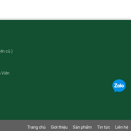
ên cũ )
 Viên
Trang chủ
Giới thiệu
Sản phẩm
Tin tức
Liên hệ