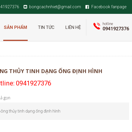
941927376
bongcachnhiet@gmail.com
Facebook fanpage
hotline
SẢN PHẨM
TIN TỨC
LIÊN HỆ
0941927376
NG THỦY TINH DẠNG ỐNG ĐỊNH HÌNH
tline: 0941927376
ả gọn
ông thủy tinh dạng ống định hình