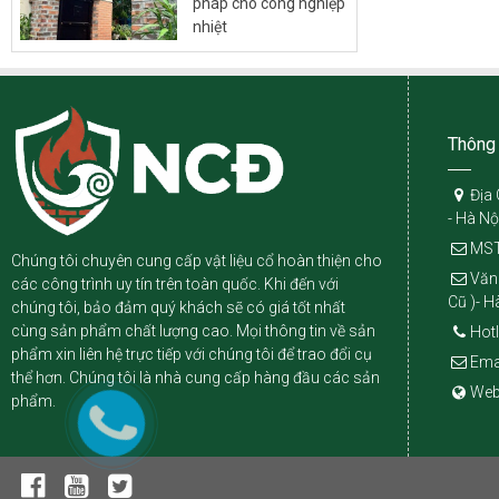
pháp cho công nghiệp
nhiệt
Thông 
Địa 
- Hà Nộ
MST
Chúng tôi chuyên cung cấp vật liệu cổ hoàn thiện cho
Văn
các công trình uy tín trên toàn quốc. Khi đến với
Cũ )- H
chúng tôi, bảo đảm quý khách sẽ có giá tốt nhất
cùng sản phẩm chất lượng cao. Mọi thông tin về sản
Hotl
phẩm xin liên hệ trực tiếp với chúng tôi để trao đổi cụ
Ema
thể hơn. Chúng tôi là nhà cung cấp hàng đầu các sản
Web
phẩm.