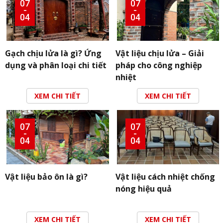
07
07
-
-
04
04
Gạch chịu lửa là gì? Ứng
Vật liệu chịu lửa – Giải
dụng và phân loại chi tiết
pháp cho công nghiệp
nhiệt
XEM CHI TIẾT
XEM CHI TIẾT
07
07
-
-
04
04
Vật liệu bảo ôn là gì?
Vật liệu cách nhiệt chống
nóng hiệu quả
XEM CHI TIẾT
XEM CHI TIẾT