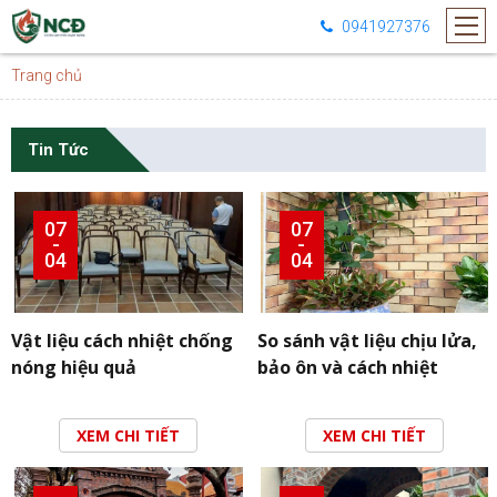
0941927376
Trang chủ
Tin Tức
07
07
-
-
04
04
Vật liệu cách nhiệt chống
So sánh vật liệu chịu lửa,
nóng hiệu quả
bảo ôn và cách nhiệt
XEM CHI TIẾT
XEM CHI TIẾT