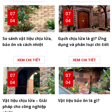
07
07
-
-
04
04
So sánh vật liệu chịu lửa,
Gạch chịu lửa là gì? Ứng
bảo ôn và cách nhiệt
dụng và phân loại chi tiết
XEM CHI TIẾT
XEM CHI TIẾT
07
07
-
-
04
04
Vật liệu chịu lửa – Giải
Vật liệu bảo ôn là gì?
pháp cho công nghiệp