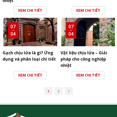
nhiệt
XEM CHI TIẾT
XEM CHI TIẾT
07
07
-
-
04
04
Gạch chịu lửa là gì? Ứng
Vật liệu chịu lửa – Giải
dụng và phân loại chi tiết
pháp cho công nghiệp
nhiệt
XEM CHI TIẾT
XEM CHI TIẾT
1
2