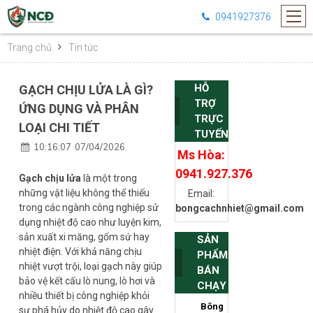
0941927376
Trang chủ
Tin tức
HỖ
GẠCH CHỊU LỬA LÀ GÌ?
TRỢ
ỨNG DỤNG VÀ PHÂN
TRỰC
LOẠI CHI TIẾT
TUYẾN
10:16:07
07/04/2026
Ms Hòa:
0941.927.376
Gạch chịu lửa
là một trong
những vật liệu không thể thiếu
Email:
trong các ngành công nghiệp sử
bongcachnhiet@gmail.com
dụng nhiệt độ cao như luyện kim,
sản xuất xi măng, gốm sứ hay
SẢN
nhiệt điện. Với khả năng chịu
PHẨM
nhiệt vượt trội, loại gạch này giúp
BÁN
bảo vệ kết cấu lò nung, lò hơi và
CHẠY
nhiều thiết bị công nghiệp khỏi
Bông
sự phá hủy do nhiệt độ cao gây