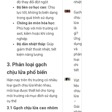
độ thay đổi đột ngột.
nhiệt
Độ bền cơ học cao:
Chịu
Gạch
lực tốt, không bị biến dạng
chịu
trong quá trình sử dụng.
lửa
Chống ăn mòn hóa học:
là
Phù hợp với môi trường có
gì?
axit, kiềm hoặc khí công
Ứng
nghiệp.
dụng
Độ dẫn nhiệt thấp:
Giúp
và
giảm thất thoát nhiệt, tiết
phân
kiệm năng lượng.
loại
3. Phân loại gạch
chi
tiết
chịu lửa phổ biến
Hiện nay trên thị trường có nhiều
Vật
loại gạch chịu lửa khác nhau,
liệu
mỗi loại được thiết kế cho từng
chịu
môi trường và mục đích sử dụng
lửa
cụ thể:
–
Giải
3.1 Gạch chịu lửa cao nhôm
pháp