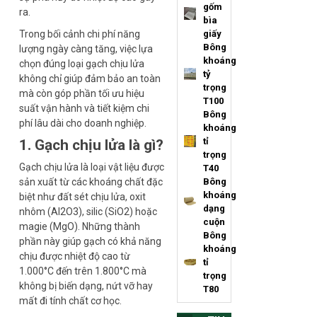
gốm
ra.
bìa
Trong bối cảnh chi phí năng
giấy
Bông
lượng ngày càng tăng, việc lựa
khoáng
chọn đúng loại gạch chịu lửa
tỷ
không chỉ giúp đảm bảo an toàn
trọng
mà còn góp phần tối ưu hiệu
T100
suất vận hành và tiết kiệm chi
Bông
phí lâu dài cho doanh nghiệp.
khoáng
tỉ
1. Gạch chịu lửa là gì?
trọng
Gạch chịu lửa là loại vật liệu được
T40
sản xuất từ các khoáng chất đặc
Bông
khoáng
biệt như đất sét chịu lửa, oxit
dạng
nhôm (Al2O3), silic (SiO2) hoặc
cuộn
magie (MgO). Những thành
Bông
phần này giúp gạch có khả năng
khoáng
chịu được nhiệt độ cao từ
tỉ
1.000°C đến trên 1.800°C mà
trọng
không bị biến dạng, nứt vỡ hay
T80
mất đi tính chất cơ học.