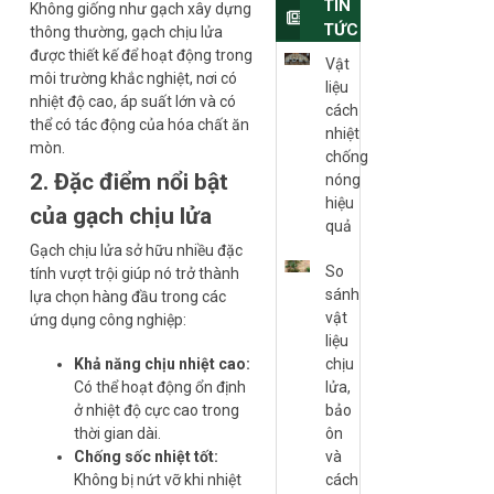
TIN
Không giống như gạch xây dựng
TỨC
thông thường, gạch chịu lửa
được thiết kế để hoạt động trong
Vật
môi trường khắc nghiệt, nơi có
liệu
nhiệt độ cao, áp suất lớn và có
cách
thể có tác động của hóa chất ăn
nhiệt
mòn.
chống
2. Đặc điểm nổi bật
nóng
hiệu
của gạch chịu lửa
quả
Gạch chịu lửa sở hữu nhiều đặc
So
tính vượt trội giúp nó trở thành
sánh
lựa chọn hàng đầu trong các
vật
ứng dụng công nghiệp:
liệu
Khả năng chịu nhiệt cao:
chịu
Có thể hoạt động ổn định
lửa,
ở nhiệt độ cực cao trong
bảo
thời gian dài.
ôn
Chống sốc nhiệt tốt:
và
Không bị nứt vỡ khi nhiệt
cách